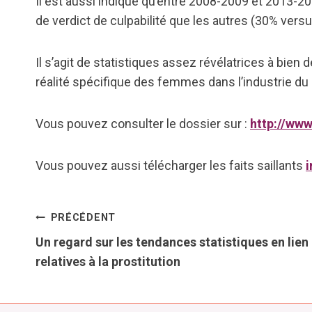
Il est aussi indiqué qu’entre 2008-2009 et 2013-20
de verdict de culpabilité que les autres (30% vers
Il s’agit de statistiques assez révélatrices à bien de
réalité spécifique des femmes dans l’industrie du 
Vous pouvez consulter le dossier sur :
http://www
Vous pouvez aussi télécharger les faits saillants
i
Navigation
PRÉCÉDENT
Un regard sur les tendances statistiques en lien 
de
relatives à la prostitution
l’article