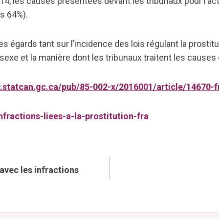
14, les causes présentées devant les tribunaux pour l’act
us 64%).
s égards tant sur l’incidence des lois régulant la prostituti
sexe et la manière dont les tribunaux traitent les causes
.statcan.gc.ca/pub/85-002-x/2016001/article/14670-f
nfractions-liees-a-la-prostitution-fra
avec les infractions