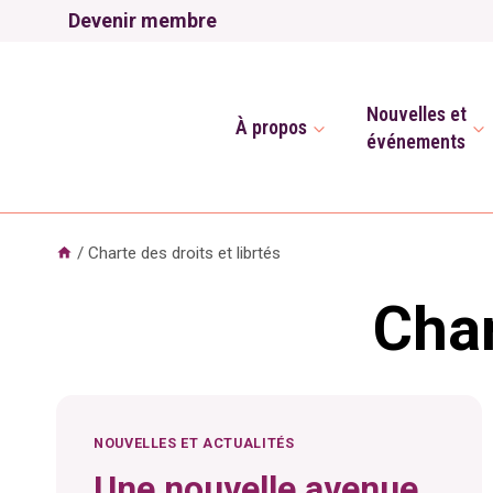
Aller
Devenir membre
au
contenu
Nouvelles et
À propos
événements
/
Charte des droits et librtés
Char
NOUVELLES ET ACTUALITÉS
Une nouvelle avenue