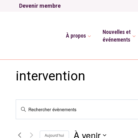
Aller
Devenir membre
au
contenu
Nouvelles et
À propos
événements
intervention
Recherche
Saisir
mot-
et
clé.
À venir
Rechercher
navigation
Aujourd’hui