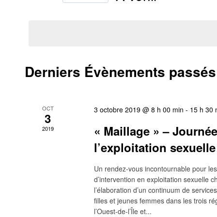
Évènements
Sélectionnez
de
par
une
mot-
date.
vues
clé.
Évènements
Derniers Évènements passés
OCT
3 octobre 2019 @ 8 h 00 min
-
15 h 30 
3
« Maillage » – Journée
2019
l’exploitation sexuelle
Un rendez-vous incontournable pour les a
d’intervention en exploitation sexuelle c
l’élaboration d’un continuum de services 
filles et jeunes femmes dans les trois r
l’Ouest-de-l’Île et...