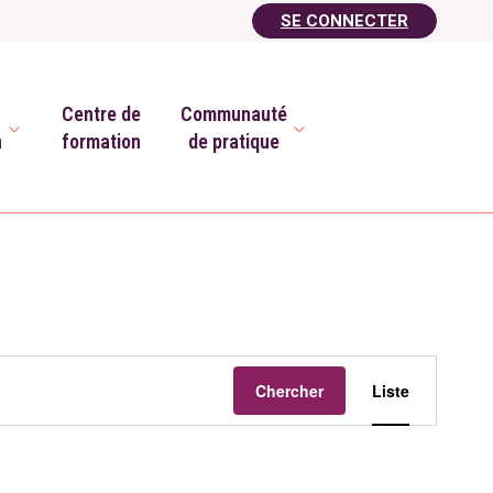
SE CONNECTER
Centre de
Communauté
n
formation
de pratique
Navigat
Chercher
Liste
de
vues