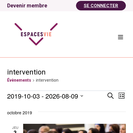
Aller
Devenir membre
SE CONNECTER
au
contenu
intervention
Évènements
intervention
2019-10-03
 - 
2026-08-09
Évènements
Recherche
Nav
Reche
Liste
Sélectionnez
de
et
une
octobre 2019
vu
date.
naviga
JEU
3