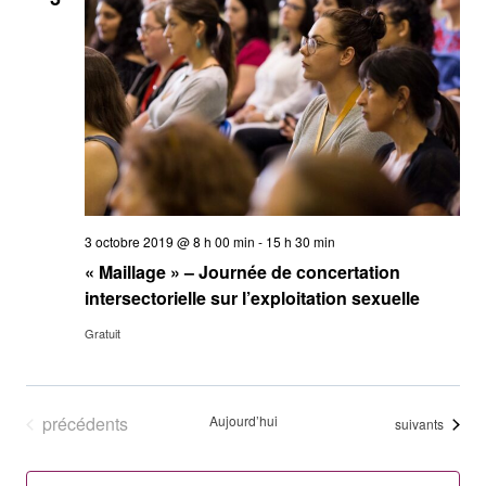
Év
de
vues
Évène
3 octobre 2019 @ 8 h 00 min
-
15 h 30 min
« Maillage » – Journée de concertation
intersectorielle sur l’exploitation sexuelle
Gratuit
Évènements
précédents
Aujourd’hui
Évènements
suivants