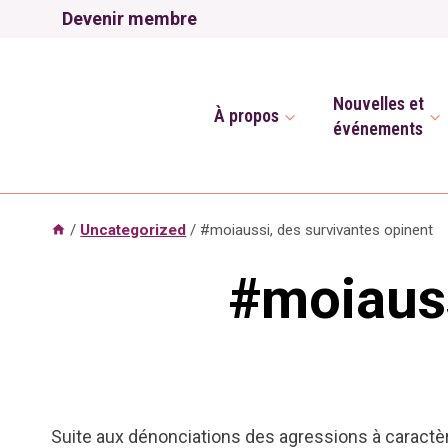
Aller
Devenir membre
au
contenu
Nouvelles et
À propos
événements
/
Uncategorized
/
#moiaussi, des survivantes opinent
#moiauss
Suite aux dénonciations des agressions à caractèr