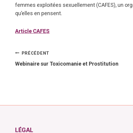
femmes exploitées sexuellement (CAFES), un organism
qu’elles en pensent.
Article CAFES
Navigation
PRÉCÉDENT
Webinaire sur Toxicomanie et Prostitution
de
l’article
LÉGAL