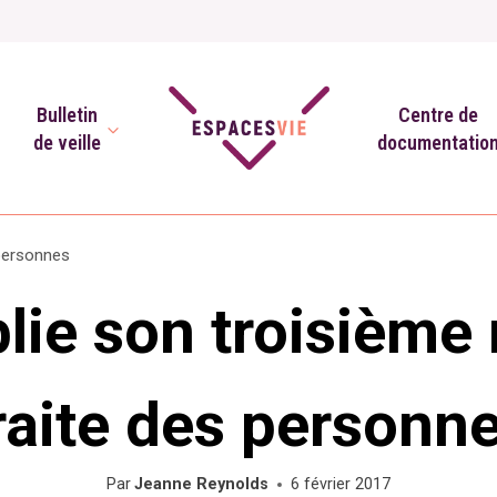
Bulletin
Centre de
de veille
documentatio
 personnes
ie son troisième r
raite des personn
Par
Jeanne Reynolds
6 février 2017