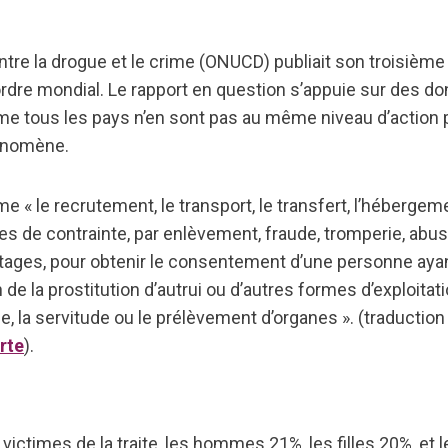
ntre la drogue et le crime (ONUCD) publiait son troisièm
ordre mondial. Le rapport en question s’appuie sur des d
 tous les pays n’en sont pas au même niveau d’action p
hénomène.
e « le recrutement, le transport, le transfert, l’héberge
es de contrainte, par enlèvement, fraude, tromperie, abus d
ntages, pour obtenir le consentement d’une personne ayant 
de la prostitution d’autrui ou d’autres formes d’exploitatio
, la servitude ou le prélèvement d’organes ». (traduction t
rte
).
ctimes de la traite, les hommes 21%, les filles 20%, et 