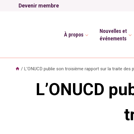
Aller
Devenir membre
au
contenu
Nouvelles et
À propos
événements
/
L’ONUCD publie son troisième rapport sur la traite des
L’ONUCD publ
t