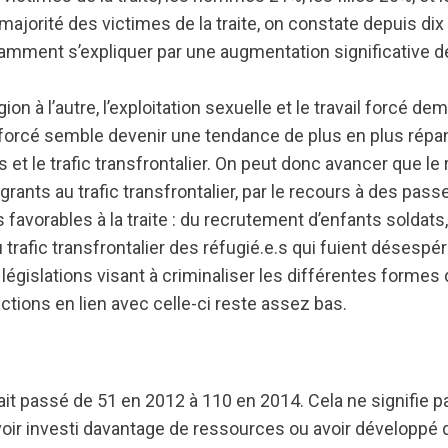
ajorité des victimes de la traite, on constate depuis d
mment s’expliquer par une augmentation significative de la
gion à l’autre, l’exploitation sexuelle et le travail forcé d
e forcé semble devenir une tendance de plus en plus répa
s et le trafic transfrontalier. On peut donc avancer que l
rants au trafic transfrontalier, par le recours à des pass
favorables à la traite : du recrutement d’enfants solda
afic transfrontalier des réfugié.e.s qui fuient désespér
égislations visant à criminaliser les différentes formes
ctions en lien avec celle-ci reste assez bas.
 ait passé de 51 en 2012 à 110 en 2014. Cela ne signifie
voir investi davantage de ressources ou avoir développ