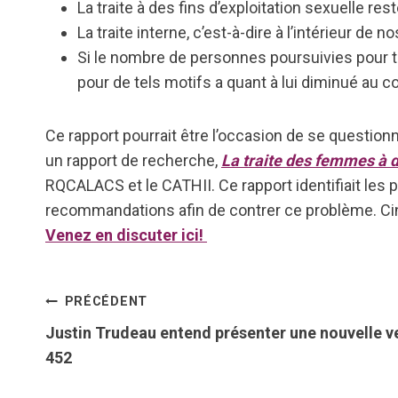
La traite à des fins d’exploitation sexuelle res
La traite interne, c’est-à-dire à l’intérieur de
Si le nombre de personnes poursuivies pour 
pour de tels motifs a quant à lui diminué au
Ce rapport pourrait être l’occasion de se question
un rapport de recherche,
La traite des femmes à des
RQCALACS et le CATHII. Ce rapport identifiait les p
recommandations afin de contrer ce problème. Cinq
Venez en discuter ici!
Navigation
PRÉCÉDENT
Justin Trudeau entend présenter une nouvelle ve
de
452
l’article