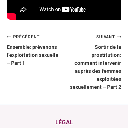
Navigation
PRÉCÉDENT
SUIVANT
Ensemble: prévenons
Sortir de la
de
l’exploitation sexuelle
prostitution:
– Part 1
comment intervenir
l’article
auprès des femmes
exploitées
sexuellement – Part 2
LÉGAL