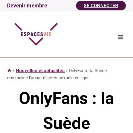
Aller
Devenir membre
SE CONNECTER
au
contenu
/
Nouvelles et actualités
/
OnlyFans : la Suède
criminalise l’achat d’actes sexuels en ligne
OnlyFans : la
Suède